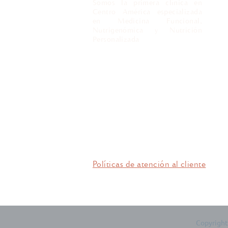
Somos la primera clínica en
Centro América especializada
en Medicina Funcional,
Nutrigenómica y Nutrición
Personalizada
Atención a empresas
Políticas de atención al cliente
Copyright