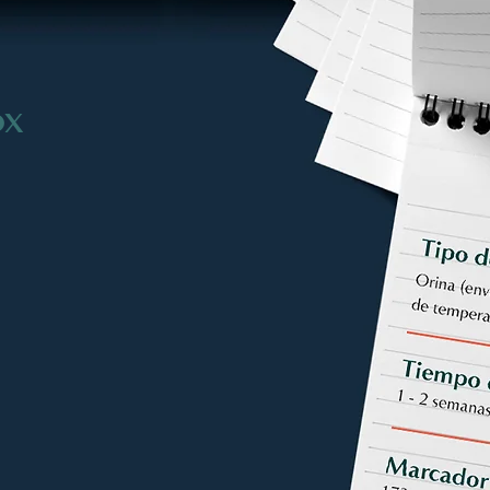
OX
diferentes utilizando
ra de orina.
a de masa avanzada
ctar niveles bajos de
e químicos tóxicos que
enudo no encuentra.
n marcador de daño
 contacto crónico con