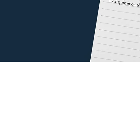
ra prueba de ácidos
¿Qui
Información de contacto
nutr