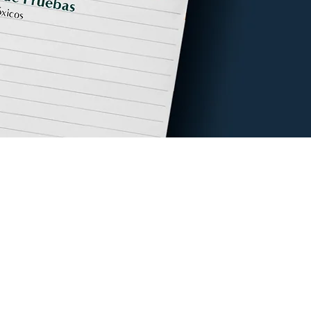
eres conocer más acerca de
igenómica y epigenética?