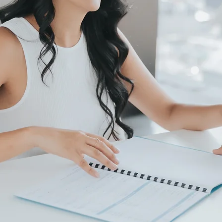
Estamos exp
tóxicos a tr
aliment