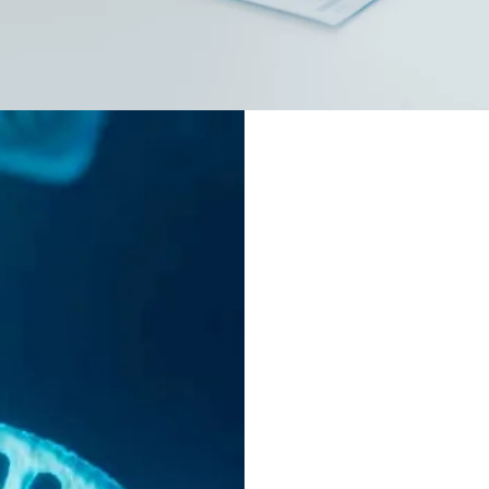
Ya que nos he
químicos y a qu
agua, nos hem
enfermedades c
corazón, síndro
trastornos de
inmunológicos,
alzheimer.