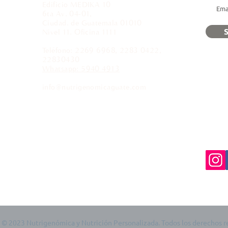
Edificio MEDIKA 10
6ta Av. 04-01,
Ciudad. de Guatemala 01010
S
Nivel 11. Oficina 1111
Teléfono: 2269 6968, 2283 0422,
22830430
Whatsapp: 5940 4913
info@nutrigenomicaguate.com
 © 2023 Nutrigenómica y Nutrición Personalizada. Todos los derechos r