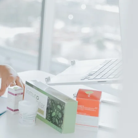
uestos todos los días a cientos de químicos
avés de productos farmacéuticos, pesticidas,
os pre-empacados, productos del hogar y la
contaminación ambiental.