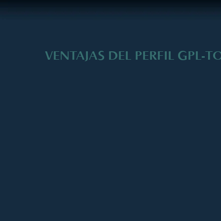
VENTAJAS DEL PERFIL GPL-T
GPL-TOX
analiza 173 contaminantes ambientales 
18 metabolitos diferentes, todos de una sola muest
GPL-TOX
usa el poder de la espectrometrí
(MS/MS), la cual es necesaria para poder dete
ciertos marcadores genéticos, mitocondriales, y d
la espectrometría de masa convencional muy a m
GPL-TOX
también incluye tiglilglicina, u
mitocondrial, el cual es a menudo visto en el
químicos tóxicos.