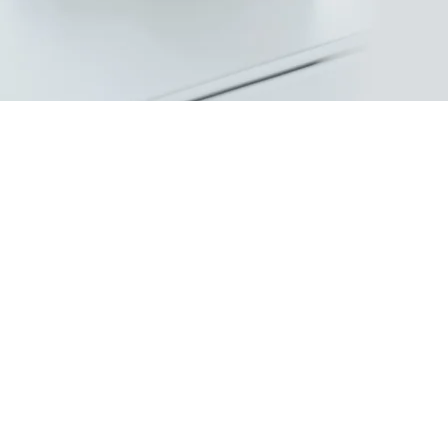
mos expuesto a productos cargados con
ímicos tóxicos en la comida, el aire, y el
os enfrentado a una tasa acelerada de
rónicas tal como cáncer, enfermedades del
me de fatiga crónica, sensibilidad química,
l espectro autista, TDA(H), trastornos
 enfermedad de parkinson y enfermedad de