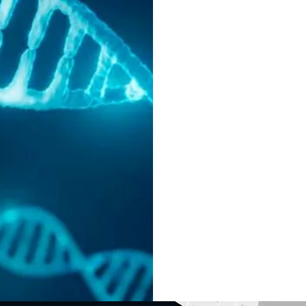
La prueba del pe
la presencia de
pesticidas org
cloruro de vini
perclorato, fosfa
y más. Este per
marcador de tr
mutaciones del 
deberse a la e
infecciones, inf