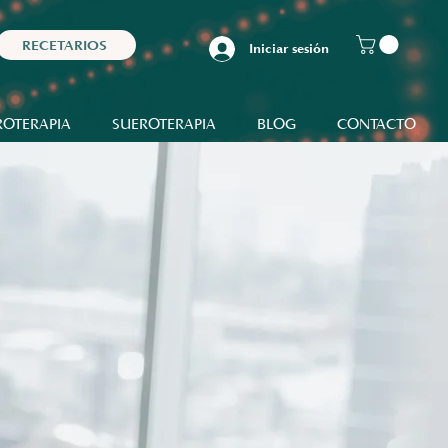
RECETARIOS
Iniciar sesión
OTERAPIA
SUEROTERAPIA
BLOG
CONTACTO
GPL TOX
de Productos Químicos
Tóxicos no Metálicos