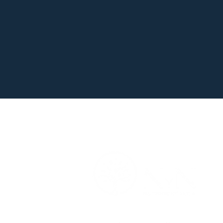
GPL-TOX
se combina perfectamente con nuest
orgánicos (OAT)