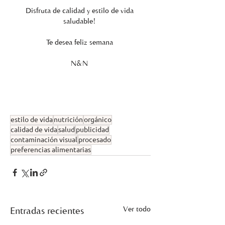
Disfruta de calidad y estilo de vida 
saludable! 
Te desea feliz semana 
N&N 
estilo de vida
nutrición
orgánico
calidad de vida
salud
publicidad
contaminación visual
procesado
preferencias alimentarias
Ver todo
Entradas recientes