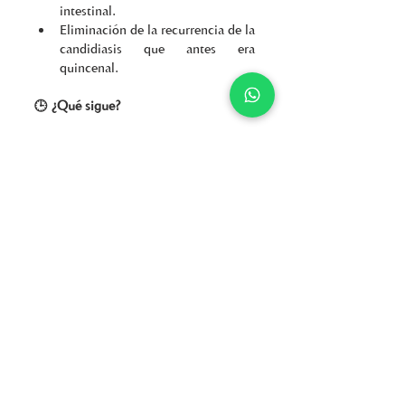
intestinal.
Eliminación de la recurrencia de la 
candidiasis que antes era 
quincenal.
🕒 ¿Qué sigue?
Seguiremos abordando el 
estreñimiento crónico de la paciente a 
través de cambios en la dieta y 
posibles intervenciones adicionales 
para continuar optimizando su salud 
digestiva.
Este caso resalta la importancia de 
tratar las causas fundamentales de las 
enfermedades crónicas, como la 
candidiasis, mediante un enfoque 
holístico y personalizado.