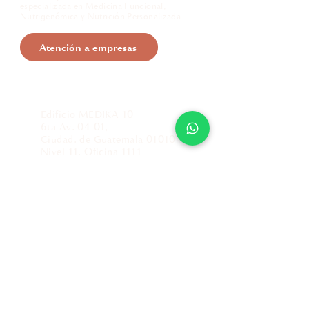
especializada en Medicina Funcional,
Nutrigenómica y Nutrición Personalizada
Atención a empresas
Información de contacto
Edificio MEDIKA 10
6ta Av. 04-01,
Ciudad. de Guatemala 01010
Nivel 11. Oficina 1111
Teléfono:
2269 6968
,
2283 0422
,
22830430
Whatsapp: 5940 4913
info@nutrigenomicaguate.com
Políticas de atención al cliente