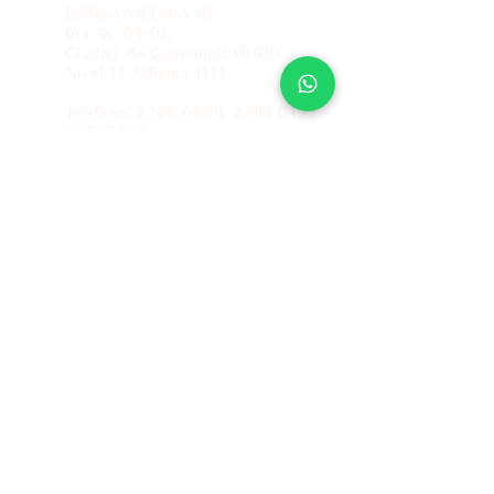
Edificio MEDIKA 10
6ta Av. 04-01,
Ciudad. de Guatemala 01010
Nivel 11. Oficina 1111
Teléfono:
2269 6968
,
2283 0422
,
22830430
Whatsapp: 5940 4913
info@nutrigenomicaguate.com
Políticas de atención al cliente
¿Quieres conocer más acerca de
nutrigenómica y epigenética?