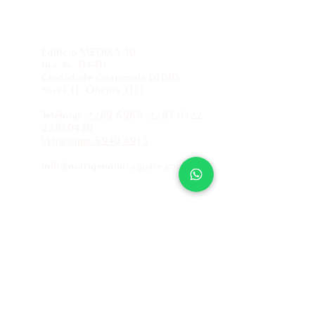
Información de contacto
Edificio MEDIKA 10
6ta Av. 04-01,
Ciudad. de Guatemala 01010
Nivel 11. Oficina 1111
Teléfono:
2269 6968
,
2283 0422
,
22830430
Whatsapp: 5940 4913
info@nutrigenomicaguate.com
Políticas de atención al cliente
¿Quieres conocer más acerca de
nutrigenómica y epigenética?