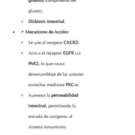
gliadina
 (componente del 
gluten).
Disbiosis intestinal
.
📌 
Mecanismo de Acción:
Se une al receptor 
CXCR3
.
Activa el receptor 
EGFR
 vía 
PAR2
, lo que causa 
desensamblaje de las uniones 
estrechas mediante 
PKC-α
.
Aumenta la 
permeabilidad 
intestinal
, permitiendo la 
entrada de antígenos al 
sistema inmunitario.